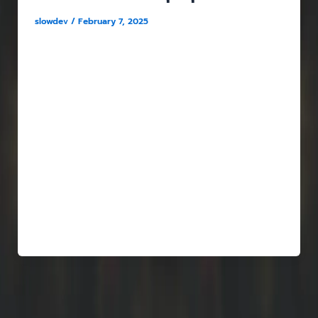
slowdev
/
February 7, 2025
m4super สล็อต เล่นง่าย แตกไว รองรับทุกอุปกรณ์
m4super สล็อต เป็นเว็บที่รวมเกมสล็อตยอดนิยม
จากค่ายเกมชั้นนำที่การันตีเรื่องความสนุกและอัตรา
การจ่ายที่คุ้มค่า ตัวเกมเล่นง่าย รองรับทั้งมือใหม่และ
ผู้เล่นระดับมืออาชีพ ด้วยระบบที่พัฒนามาให้เสถียร ไม่
กระตุก สามารถเล่นผ่านมือถือ คอมพิวเตอร์ หรือ
แท็บเล็ตได้ทันที โดยไม่ต้องติดตั้งแอปพลิเคชัน ทุก
เกมมีรูปแบบที่หลากหลาย ภาพสวยคมชัด พร้อม
ฟีเจอร์ช่วยให้การเล่นสนุกขึ้นกว่าเดิมระบบฝาก-ถอน
ของที่นี่เป็นแบบอัตโนมัติ ทำให้ผู้เล่นสามารถทำ
ธุรกรรมได้เองภายในเวลาไม่กี่วินาที