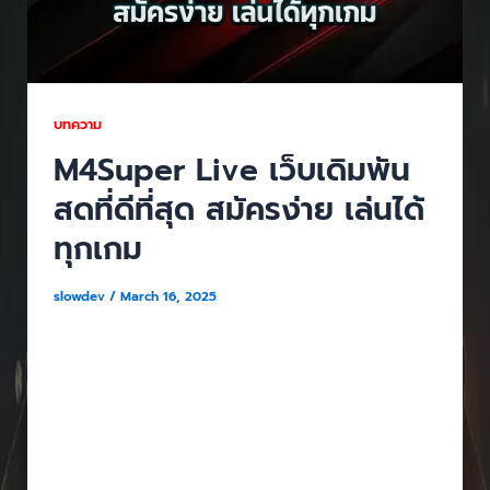
บทความ
M4Super Live เว็บเดิมพัน
สดที่ดีที่สุด สมัครง่าย เล่นได้
ทุกเกม
slowdev
/
March 16, 2025
M4Super Live เว็บเดิมพันสดที่ดีที่สุด สมัครง่าย
เล่นได้ทุกเกม M4Super Live เป็นเว็บไซต์เดิมพันที่
พัฒนาให้ทันสมัยที่สุดสำหรับผู้เล่นที่ต้องการความ
รวดเร็วและความเสถียรสูง ระบบรองรับการเดิมพัน
กีฬาแบบสด คาสิโนสด และเกมสล็อตในรูปแบบที่ลื่น
ไหล ไม่มีสะดุด ทุกการเดิมพันสามารถทำได้แบบเรียล