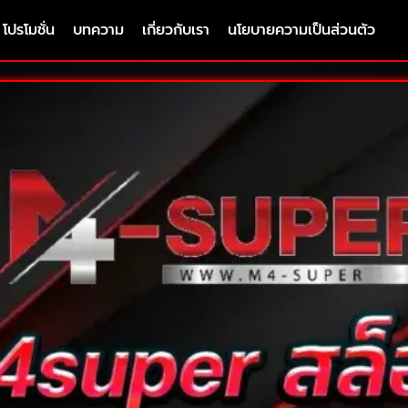
โปรโมชั่น
บทความ
เกี่ยวกับเรา
นโยบายความเป็นส่วนตัว