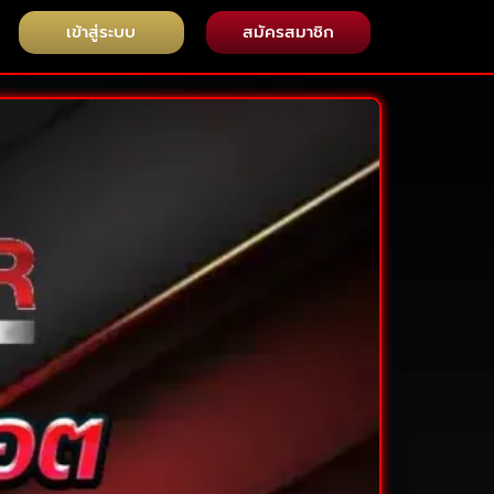
เข้าสู่ระบบ
สมัครสมาชิก