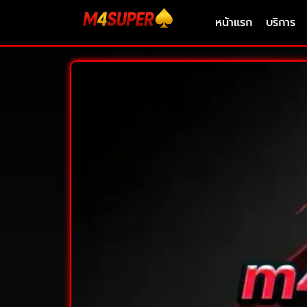
Skip
หน้าแรก
บริการ
to
content