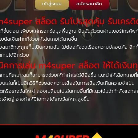
เข้าสู่ระบบ
สมัครสมาชิก
4super สล็อต รับโปรสุดคุ้ม รับเครดิ
่กี่ขั้นตอน เพียงแค่กรอกข้อมูลพื้นฐาน ยืนยันตัวตนผ่านเบอร์โทรศัพท์ 
บนัสเงินฝากที่ช่วยให้เล่นเกมได้นานขึ้น
งสมาชิกจะถูกเก็บเป็นความลับ ไม่ต้องกังวลเรื่องความปลอดภัย อีกทั้ง
เกมได้อีกด้วย
ิคการเล่น m4super สล็อต ให้ได้เงินท
เกมที่เหมาะสมก็สามารถช่วยให้ทำกำไรได้ดียิ่งขึ้น แนะนำให้เลือกเกมที
อนเล่นก็เป็นอีกวิธีที่ช่วยลดความเสี่ยงในการเสียเงินเกินความจำเป็น
หรือรางวัลใหญ่ ลองเปลี่ยนไปเล่นเกมอื่นที่มีแนวโน้มว่ากำลังแจก
เช้าตรู่ อาจทำให้มีโอกาสได้รางวัลใหญ่สูงขึ้น