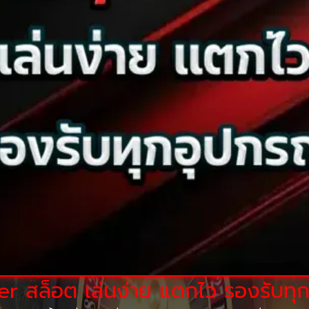
 สล็อต เล่นง่าย แตกไว รองรับทุ