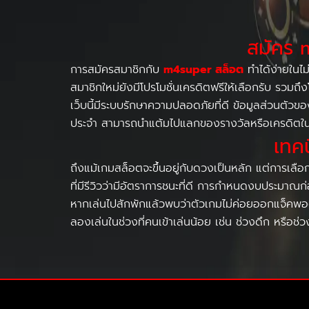
สมัคร m
การสมัครสมาชิกกับ
m4super สล็อต
ทำได้ง่ายในไม
สมาชิกใหม่ยังมีโปรโมชั่นเครดิตฟรีให้เลือกรับ รวมถึงโ
เว็บนี้มีระบบรักษาความปลอดภัยที่ดี ข้อมูลส่วนตัวขอ
ประจำ สามารถนำแต้มไปแลกของรางวัลหรือเครดิตใน
เทคน
ถึงแม้เกมสล็อตจะขึ้นอยู่กับดวงเป็นหลัก แต่การเลือก
ที่มีรีวิวว่ามีอัตราการชนะที่ดี การกำหนดงบประมาณก่
หากเล่นไปสักพักแล้วพบว่าตัวเกมไม่ค่อยออกแจ็คพอต
ลองเล่นในช่วงที่คนเข้าเล่นน้อย เช่น ช่วงดึก หรือช่วง