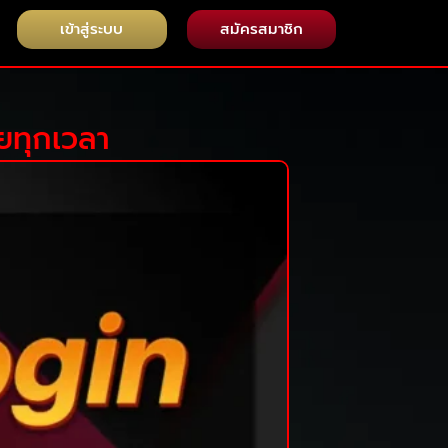
เข้าสู่ระบบ
สมัครสมาชิก
ายทุกเวลา