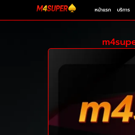
Skip
หน้าแรก
บริการ
to
content
m4super 